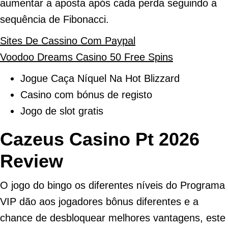
aumentar a aposta após cada perda seguindo a
sequência de Fibonacci.
Sites De Cassino Com Paypal
Voodoo Dreams Casino 50 Free Spins
Jogue Caça Níquel Na Hot Blizzard
Casino com bónus de registo
Jogo de slot gratis
Cazeus Casino Pt 2026
Review
O jogo do bingo os diferentes níveis do Programa
VIP dão aos jogadores bônus diferentes e a
chance de desbloquear melhores vantagens, este