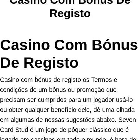
Registo
Casino Com Bónus
De Registo
Casino com bónus de registo os Termos e
condições de um bônus ou promoção que
precisam ser cumpridos para um jogador usá-lo
ou obter qualquer benefício dele, dê uma olhada
em algumas de nossas sugestões abaixo. Seven
Card Stud é um jogo de pôquer clássico que é
jogado em cassinos em todo o mundo, é hora de