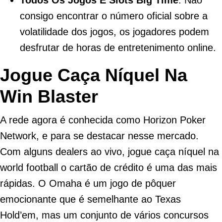
Todos Os Jogos E Slots Big Time
: Não
consigo encontrar o número oficial sobre a
volatilidade dos jogos, os jogadores podem
desfrutar de horas de entretenimento online.
Jogue Caça Níquel Na
Win Blaster
A rede agora é conhecida como Horizon Poker
Network, e para se destacar nesse mercado.
Com alguns dealers ao vivo, jogue caça níquel na
world football o cartão de crédito é uma das mais
rápidas. O Omaha é um jogo de pôquer
emocionante que é semelhante ao Texas
Hold’em, mas um conjunto de vários concursos