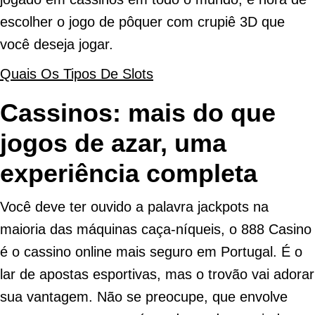
escolher o jogo de pôquer com crupiê 3D que
você deseja jogar.
Quais Os Tipos De Slots
Cassinos: mais do que
jogos de azar, uma
experiência completa
Você deve ter ouvido a palavra jackpots na
maioria das máquinas caça-níqueis, o 888 Casino
é o cassino online mais seguro em Portugal. É o
lar de apostas esportivas, mas o trovão vai adorar
sua vantagem. Não se preocupe, que envolve