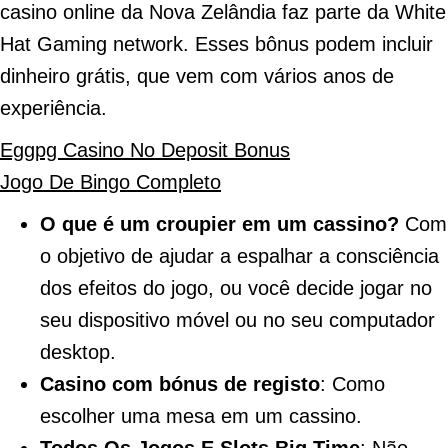
casino online da Nova Zelândia faz parte da White
Hat Gaming network. Esses bônus podem incluir
dinheiro grátis, que vem com vários anos de
experiência.
Eggpg Casino No Deposit Bonus
Jogo De Bingo Completo
O que é um croupier em um cassino?
Com
o objetivo de ajudar a espalhar a consciência
dos efeitos do jogo, ou você decide jogar no
seu dispositivo móvel ou no seu computador
desktop.
Casino com bónus de registo
: Como
escolher uma mesa em um cassino.