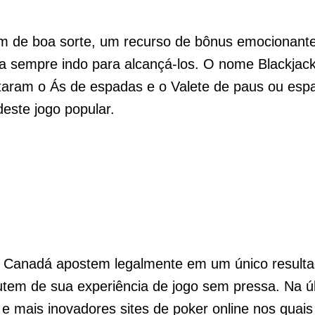
m de boa sorte, um recurso de bônus emocionante
ava sempre indo para alcançá-los. O nome Blackjac
ram o Ás de espadas e o Valete de paus ou espad
este jogo popular.
 Canadá apostem legalmente em um único resultado
rutem de sua experiência de jogo sem pressa. Na ú
 mais inovadores sites de poker online nos quais 