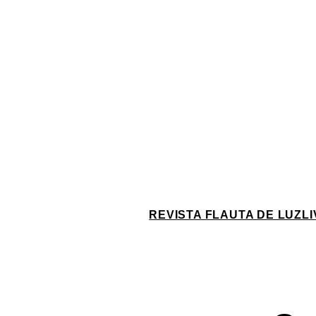
REVISTA FLAUTA DE LUZ
L