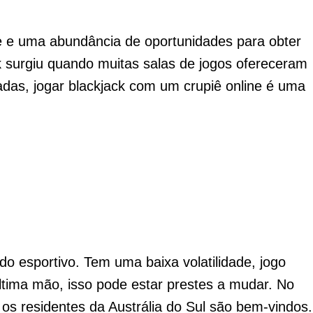
 e uma abundância de oportunidades para obter
k surgiu quando muitas salas de jogos ofereceram
as, jogar blackjack com um crupiê online é uma
 esportivo. Tem uma baixa volatilidade, jogo
ltima mão, isso pode estar prestes a mudar. No
os residentes da Austrália do Sul são bem-vindos.