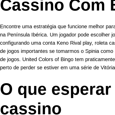
Cassino Com 
Encontre uma estratégia que funcione melhor para
na Península Ibérica. Um jogador pode escolher j
configurando uma conta Keno Rival play, roleta ca
de jogos importantes se tomarmos o Spinia como
de jogos. United Colors of Bingo tem praticament
perto de perder se estiver em uma série de Vitória
O que esperar
cassino