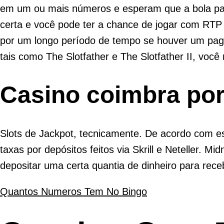
em um ou mais números e esperam que a bola par
certa e você pode ter a chance de jogar com RTP
por um longo período de tempo se houver um pagam
tais como The Slotfather e The Slotfather II, vo
Casino coimbra por
Slots de Jackpot, tecnicamente. De acordo com e
taxas por depósitos feitos via Skrill e Neteller. M
depositar uma certa quantia de dinheiro para rece
Quantos Numeros Tem No Bingo