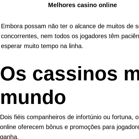
Melhores casino online
Embora possam não ter o alcance de muitos de 
concorrentes, nem todos os jogadores têm paciên
esperar muito tempo na linha.
Os cassinos m
mundo
Dois fiéis companheiros de infortúnio ou fortuna, 
online oferecem bônus e promoções para jogadore
ganha.