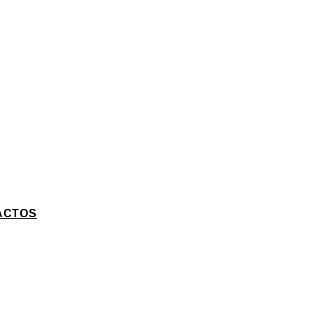
ACTOS