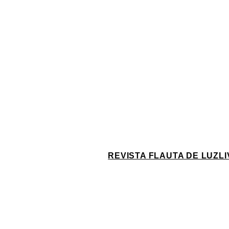
REVISTA FLAUTA DE LUZ
L