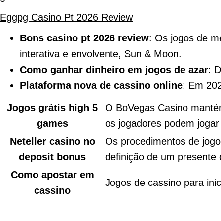
Eggpg Casino Pt 2026 Review
Bons casino pt 2026 review
: Os jogos de m
interativa e envolvente, Sun & Moon.
Como ganhar dinheiro em jogos de azar
: 
Plataforma nova de cassino online
: Em 202
Jogos grátis high 5
O BoVegas Casino mantém 
games
os jogadores podem jogar 
Neteller casino no
Os procedimentos de jogo 
deposit bonus
definição de um presente 
Como apostar em
Jogos de cassino para ini
cassino