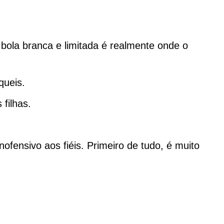
bola branca e limitada é realmente onde o
queis.
filhas.
fensivo aos fiéis. Primeiro de tudo, é muito