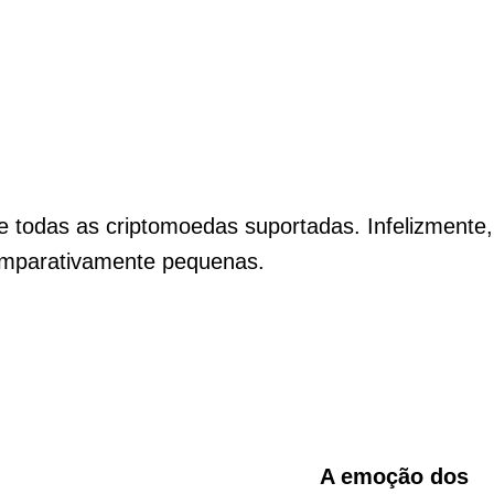
 todas as criptomoedas suportadas. Infelizmente,
omparativamente pequenas.
A emoção dos