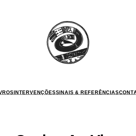
IVROS
INTERVENÇÕES
SINAIS & REFERÊNCIAS
CONT