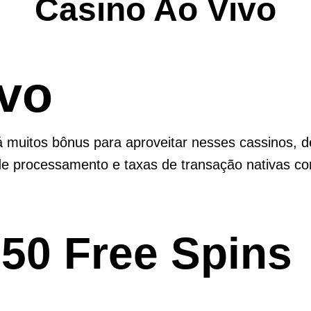
Casino Ao Vivo
ivo
muitos bônus para aproveitar nesses cassinos, de
de processamento e taxas de transação nativas c
 50 Free Spins