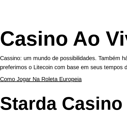
Casino Ao V
Cassino: um mundo de possibilidades. Também há 
preferimos o Litecoin com base em seus tempos 
Como Jogar Na Roleta Europeia
Starda Casino