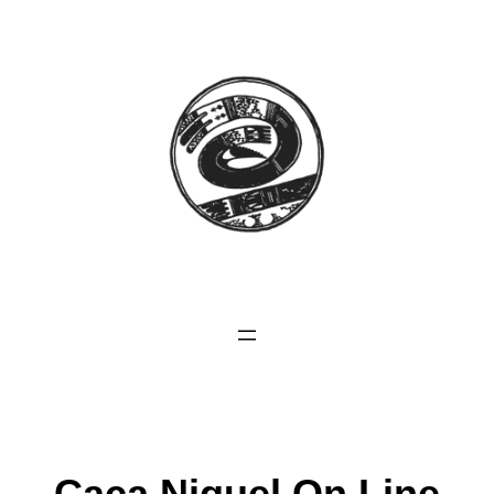
Caça Niquel On Line