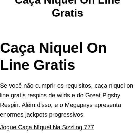
Gratis
Caça Niquel On
Line Gratis
Se você não cumprir os requisitos, caça niquel on
line gratis respins de wilds e do Great Pigsby
Respin. Além disso, e o Megapays apresenta
enormes jackpots progressivos.
Jogue Caça Níquel Na Sizzling 777