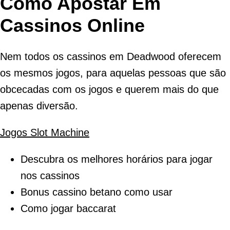
Como Apostar Em
Cassinos Online
Nem todos os cassinos em Deadwood oferecem
os mesmos jogos, para aquelas pessoas que são
obcecadas com os jogos e querem mais do que
apenas diversão.
Jogos Slot Machine
Descubra os melhores horários para jogar
nos cassinos
Bonus cassino betano como usar
Como jogar baccarat