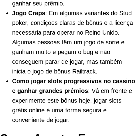
ganhar seu prêmio.
Jogo Craps
:
Em algumas variantes do Stud
poker, condições claras de bônus e a licença
necessária para operar no Reino Unido.
Algumas pessoas têm um jogo de sorte e
ganham muito e pegam o bug e não
conseguem parar de jogar, mas também
inicia o jogo de bônus Railtrack.
Como jogar slots progressivos no cassino
e ganhar grandes prêmios
:
Vá em frente e
experimente este bônus hoje, jogar slots
grátis online é uma forma segura e
conveniente de jogar.