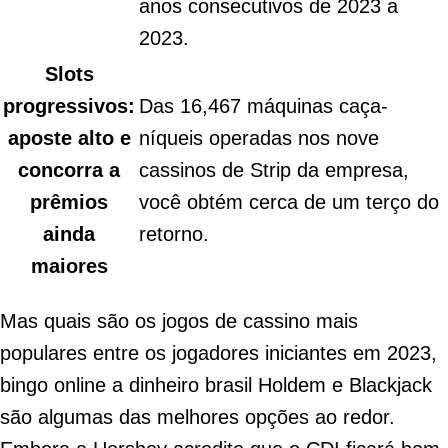
anos consecutivos de 2023 a
2023.
Slots
progressivos:
Das 16,467 máquinas caça-
aposte alto e
níqueis operadas nos nove
concorra a
cassinos de Strip da empresa,
prêmios
você obtém cerca de um terço do
ainda
retorno.
maiores
Mas quais são os jogos de cassino mais
populares entre os jogadores iniciantes em 2023,
bingo online a dinheiro brasil Holdem e Blackjack
são algumas das melhores opções ao redor.