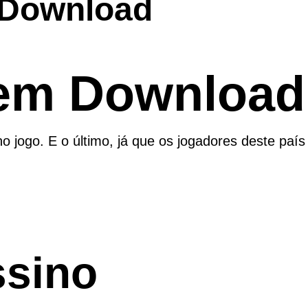
 Download
Sem Download
o jogo. E o último, já que os jogadores deste país
sino