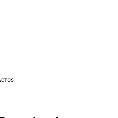
ACTOS