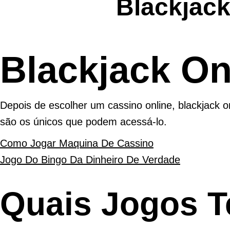
Blackjac
Blackjack On
Depois de escolher um cassino online, blackjack o
são os únicos que podem acessá-lo.
Como Jogar Maquina De Cassino
Jogo Do Bingo Da Dinheiro De Verdade
Quais Jogos 