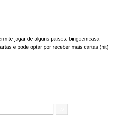
rmite jogar de alguns países, bingoemcasa
rtas e pode optar por receber mais cartas (hit)