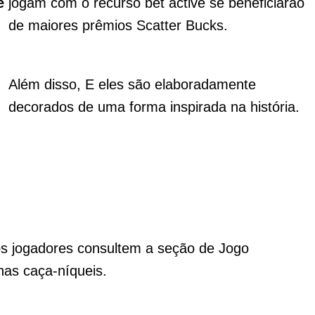
e
jogam com o recurso bet active se beneficiarão
de maiores prêmios Scatter Bucks.
Além disso, E eles são elaboradamente
decorados de uma forma inspirada na história.
 jogadores consultem a seção de Jogo
as caça-níqueis.