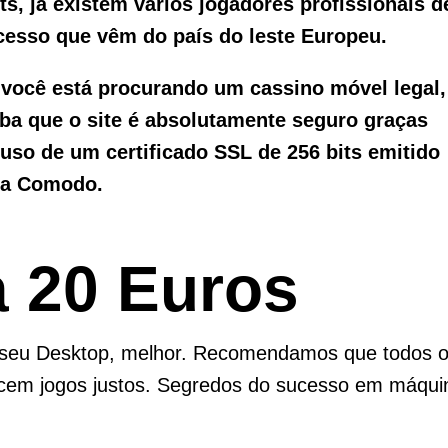
ts, já existem vários jogadores profissionais d
cesso que vêm do país do leste Europeu.
 você está procurando um cassino móvel legal,
iba que o site é absolutamente seguro graças
 uso de um certificado SSL de 256 bits emitido
la Comodo.
a 20 Euros
seu Desktop, melhor. Recomendamos que todos os
cem jogos justos. Segredos do sucesso em máquin