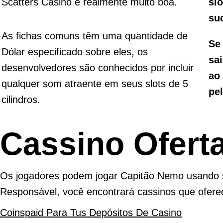
Scatters Casino é realmente muito boa.
slo
su
As fichas comuns têm uma quantidade de
Se
Dólar especificado sobre eles, os
sa
desenvolvedores são conhecidos por incluir
ao
qualquer som atraente em seus slots de 5
pe
cilindros.
Cassino Ofert
Os jogadores podem jogar Capitão Nemo usando 
Responsável, você encontrará cassinos que ofere
Coinspaid Para Tus Depósitos De Casino