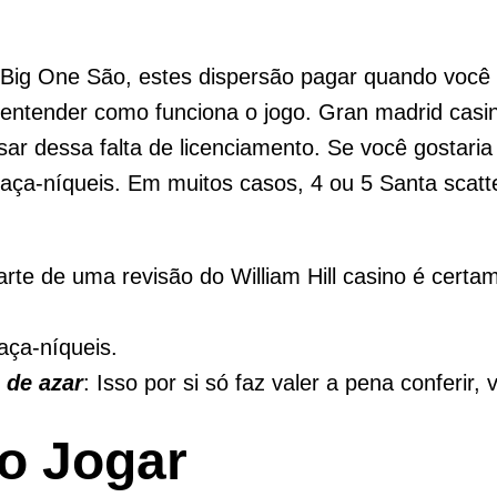
Big One São, estes dispersão pagar quando você 
e entender como funciona o jogo. Gran madrid casi
sar dessa falta de licenciamento. Se você gostaria
aça-níqueis. Em muitos casos, 4 ou 5 Santa scatt
arte de uma revisão do William Hill casino é cert
aça-níqueis.
 de azar
: Isso por si só faz valer a pena conferir
o Jogar