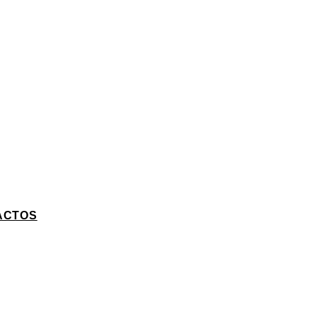
ACTOS