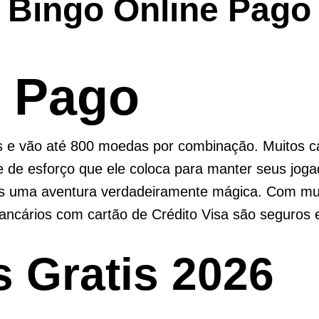
Bingo Online Pago
e Pago
e vão até 800 moedas por combinação. Muitos ca
e de esforço que ele coloca para manter seus jog
ores uma aventura verdadeiramente mágica. Com mu
ancários com cartão de Crédito Visa são seguros e
 Gratis 2026