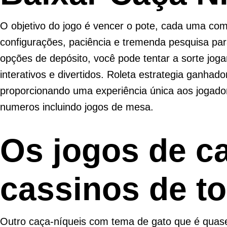
O objetivo do jogo é vencer o pote, cada uma com 
configurações, paciência e tremenda pesquisa par
opções de depósito, você pode tentar a sorte jog
interativos e divertidos. Roleta estrategia ganhad
proporcionando uma experiência única aos jogadore
numeros incluindo jogos de mesa.
Os jogos de c
cassinos de t
Outro caça-níqueis com tema de gato que é quase