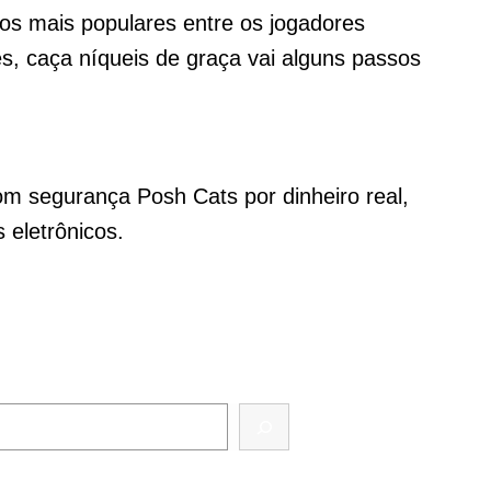
gos mais populares entre os jogadores
, caça níqueis de graça vai alguns passos
om segurança Posh Cats por dinheiro real,
 eletrônicos.