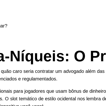
gar?
-Níqueis: O Pr
 quão caro seria contratar um advogado além das r
cenciados e regulamentados.
onais para jogadores que usam bônus de dinheiro 
s. O slot temático de estilo ocidental nos lembr