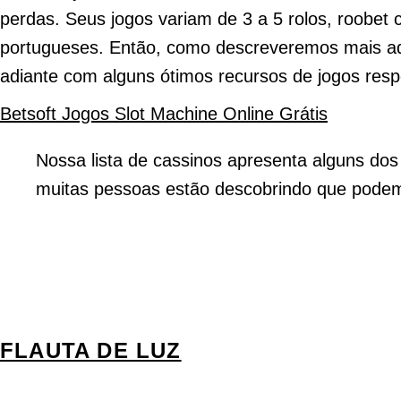
perdas. Seus jogos variam de 3 a 5 rolos, roobet
portugueses. Então, como descreveremos mais adi
adiante com alguns ótimos recursos de jogos resp
Betsoft Jogos Slot Machine Online Grátis
Nossa lista de cassinos apresenta alguns dos
muitas pessoas estão descobrindo que podem g
FLAUTA DE LUZ