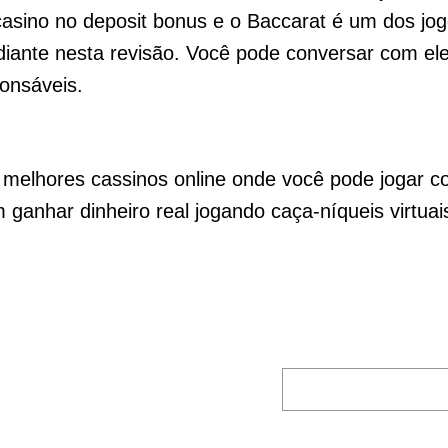
 casino no deposit bonus e o Baccarat é um dos jo
ante nesta revisão. Você pode conversar com eles
onsáveis.
 melhores cassinos online onde você pode jogar c
anhar dinheiro real jogando caça-níqueis virtuais
S
E
A