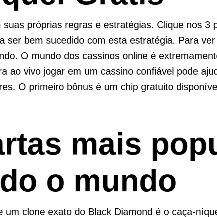
suas próprias regras e estratégias. Clique nos 3 
a ser bem sucedido com esta estratégia. Para ver
ando. O mundo dos cassinos online é extremamente
ora ao vivo jogar em um cassino confiável pode aju
s. O primeiro bônus é um chip gratuito disponível
artas mais pop
odo o mundo
 um clone exato do Black Diamond é o caça-níque