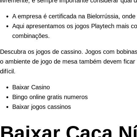
livremente, é sempre importante considerar qual d
A empresa é certificada na Bielorrússia, onde
Aqui apresentamos os jogos Playtech mais com
combinações.
Descubra os jogos de cassino.
Jogos com bobinas 
o ambiente de jogo de mesa também devem ficar sa
difícil.
Baixar Casino
Bingo online gratis numeros
Baixar jogos cassinos
Baixar Caça Ní