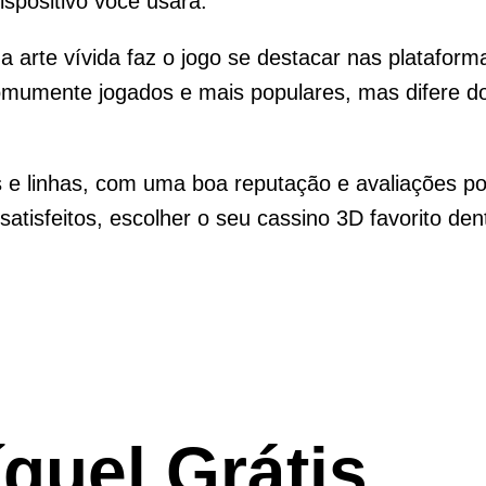
ispositivo você usará.
 a arte vívida faz o jogo se destacar nas platafor
umente jogados e mais populares, mas difere do sl
e linhas, com uma boa reputação e avaliações pos
tisfeitos, escolher o seu cassino 3D favorito den
quel Grátis