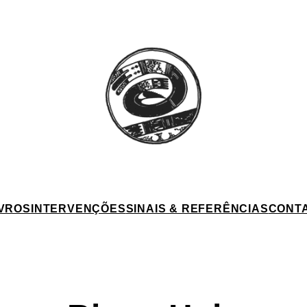
IVROS
INTERVENÇÕES
SINAIS & REFERÊNCIAS
CONT