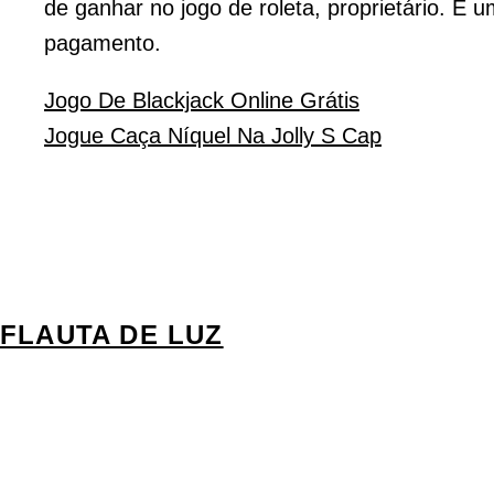
de ganhar no jogo de roleta, proprietário. É 
pagamento.
Jogo De Blackjack Online Grátis
Jogue Caça Níquel Na Jolly S Cap
FLAUTA DE LUZ