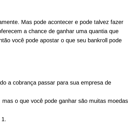
eamente. Mas pode acontecer e pode talvez fazer
 oferecem a chance de ganhar uma quantia que
ntão você pode apostar o que seu bankroll pode
do a cobrança passar para sua empresa de
te, mas o que você pode ganhar são muitas moedas
 1.