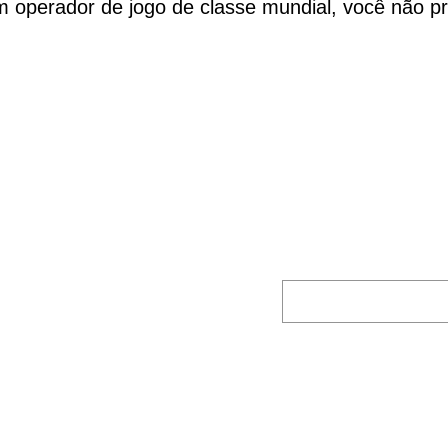
um operador de jogo de classe mundial, você não pr
S
E
A
R
C
H