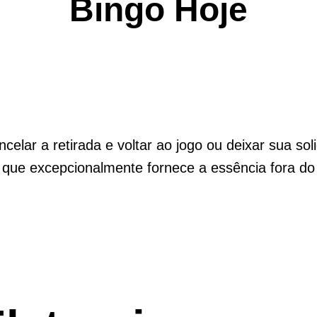
Bingo Hoje
celar a retirada e voltar ao jogo ou deixar sua so
o que excepcionalmente fornece a essência fora d