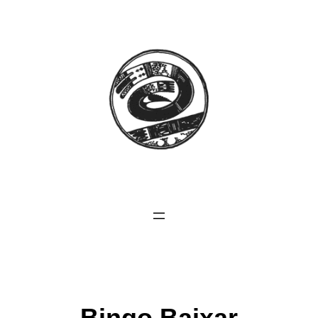
Bingo Baixar