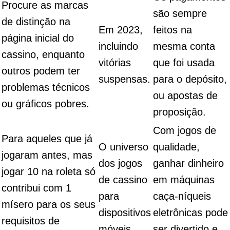
Procure as marcas
são sempre
de distinção na
Em 2023,
feitos na
página inicial do
incluindo
mesma conta
cassino, enquanto
vitórias
que foi usada
outros podem ter
suspensas.
para o depósito,
problemas técnicos
ou apostas de
ou gráficos pobres.
proposição.
Com jogos de
Para aqueles que já
O universo
qualidade,
jogaram antes, mas
dos jogos
ganhar dinheiro
jogar 10 na roleta só
de cassino
em máquinas
contribui com 1
para
caça-níqueis
mísero para os seus
dispositivos
eletrônicas pode
requisitos de
móveis.
ser divertido e