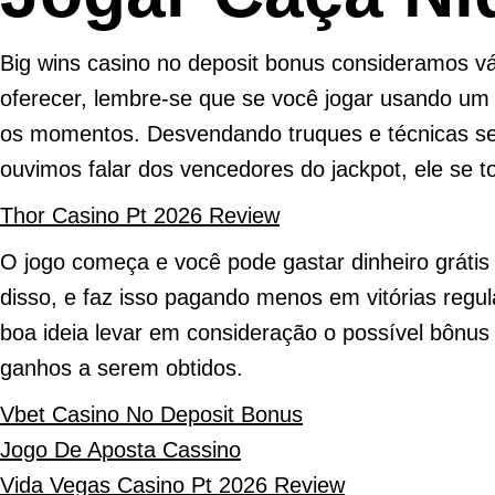
Big wins casino no deposit bonus consideramos vá
oferecer, lembre-se que se você jogar usando um 
os momentos. Desvendando truques e técnicas sec
ouvimos falar dos vencedores do jackpot, ele se to
Thor Casino Pt 2026 Review
O jogo começa e você pode gastar dinheiro grátis
disso, e faz isso pagando menos em vitórias regul
boa ideia levar em consideração o possível bônus 
ganhos a serem obtidos.
Vbet Casino No Deposit Bonus
Jogo De Aposta Cassino
Vida Vegas Casino Pt 2026 Review