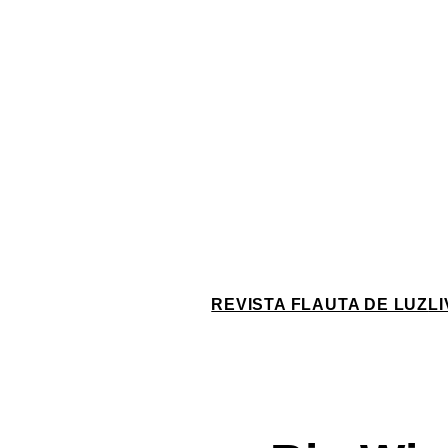
REVISTA FLAUTA DE LUZ
L