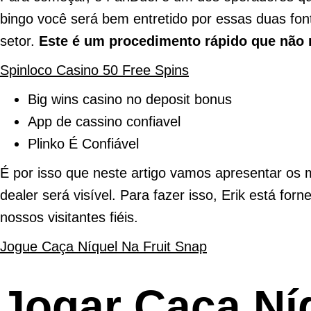
bingo você será bem entretido por essas duas font
setor.
Este é um procedimento rápido que não r
Spinloco Casino 50 Free Spins
Big wins casino no deposit bonus
App de cassino confiavel
Plinko É Confiável
É por isso que neste artigo vamos apresentar os
dealer será visível. Para fazer isso, Erik está for
nossos visitantes fiéis.
Jogue Caça Níquel Na Fruit Snap
Jogar Caça Ní