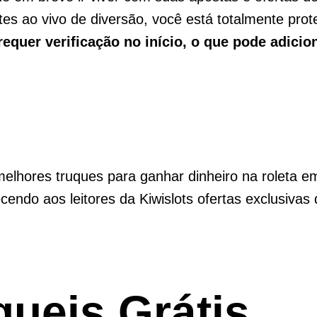
es ao vivo de diversão, você está totalmente prot
equer verificação no início, o que pode adici
 melhores truques para ganhar dinheiro na roleta
necendo aos leitores da Kiwislots ofertas exclusiva
queis Grátis