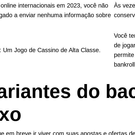
 online internacionais em 2023, você não
Às veze
igado a enviar nenhuma informação sobre
conserv
Você te
de joga
: Um Jogo de Cassino de Alta Classe.
permite
bankroll
ariantes do ba
uxo
em breve ir viver com suas apostas e ofertas de 