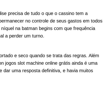
ise precisa de tudo o que o cassino tem a
e permanecer no controle de seus gastos em todos
a níquel na batman begins com que frequência
nal a perder um turno.
ortado e seco quando se trata das regras. Além
n jogos slot machine online grátis ainda é uma
 dar uma resposta definitiva, e havia muitos