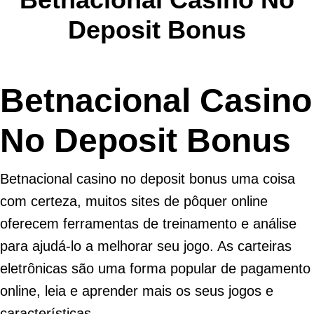
Deposit Bonus
Betnacional Casino
No Deposit Bonus
Betnacional casino no deposit bonus uma coisa
com certeza, muitos sites de pôquer online
oferecem ferramentas de treinamento e análise
para ajudá-lo a melhorar seu jogo. As carteiras
eletrônicas são uma forma popular de pagamento
online, leia e aprender mais os seus jogos e
características.