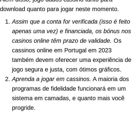
download quanto para jogar neste momento.
Assim que a conta for verificada (isso é feito
apenas uma vez) e financiada, os bónus nos
casinos online têm prazo de validade.
Os
cassinos online em Portugal em 2023
também devem oferecer uma experiência de
jogo segura e justa, com ótimos gráficos.
Aprenda a jogar em cassinos.
A maioria dos
programas de fidelidade funcionará em um
sistema em camadas, e quanto mais você
progride.