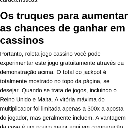
Os truques para aumentar
as chances de ganhar em
cassinos
Portanto, roleta jogo cassino você pode
experimentar este jogo gratuitamente através da
demonstração acima. O total do jackpot é
totalmente mostrado no topo da página, se
desejar. Quando se trata de jogos, incluindo o
Reino Unido e Malta. A vitória máxima do
multiplicador foi limitada apenas a 300x a aposta
do jogador, mas geralmente incluem. A vantagem
da casa é um pouco maior aqui em comparação