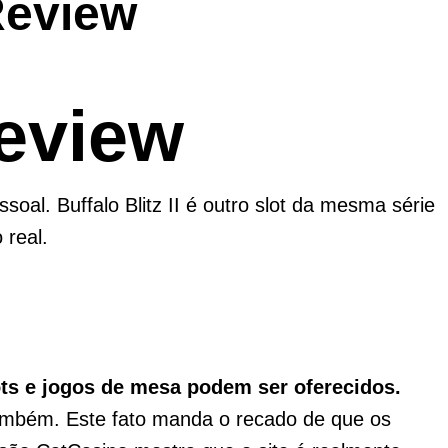
Review
Review
al. Buffalo Blitz II é outro slot da mesma série
 real.
ots e jogos de mesa podem ser oferecidos.
também. Este fato manda o recado de que os