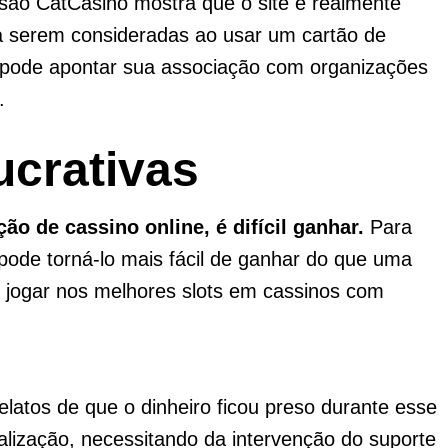
são CatCasino mostra que o site é realmente
as a serem consideradas ao usar um cartão de
et pode apontar sua associação com organizações
.
ucrativas
ão de cassino online, é difícil ganhar.
Para
ode torná-lo mais fácil de ganhar do que uma
de jogar nos melhores slots em cassinos com
elatos de que o dinheiro ficou preso durante esse
alização, necessitando da intervenção do suporte