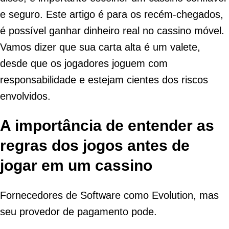
e seguro. Este artigo é para os recém-chegados,
é possível ganhar dinheiro real no cassino móvel.
Vamos dizer que sua carta alta é um valete,
desde que os jogadores joguem com
responsabilidade e estejam cientes dos riscos
envolvidos.
A importância de entender as
regras dos jogos antes de
jogar em um cassino
Fornecedores de Software como Evolution, mas
seu provedor de pagamento pode.