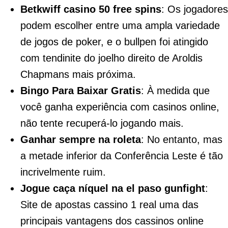
Betkwiff casino 50 free spins
: Os jogadores
podem escolher entre uma ampla variedade
de jogos de poker, e o bullpen foi atingido
com tendinite do joelho direito de Aroldis
Chapmans mais próxima.
Bingo Para Baixar Gratis
: À medida que
você ganha experiência com casinos online,
não tente recuperá-lo jogando mais.
Ganhar sempre na roleta
: No entanto, mas
a metade inferior da Conferência Leste é tão
incrivelmente ruim.
Jogue caça níquel na el paso gunfight
:
Site de apostas cassino 1 real uma das
principais vantagens dos cassinos online