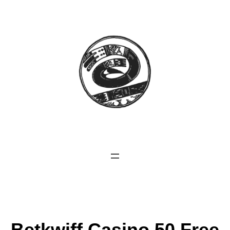
Betkwiff Casino 50 Free