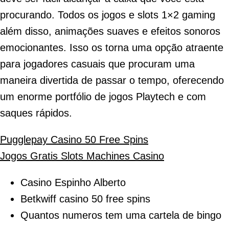
procurando. Todos os jogos e slots 1×2 gaming
além disso, animações suaves e efeitos sonoros
emocionantes. Isso os torna uma opção atraente
para jogadores casuais que procuram uma
maneira divertida de passar o tempo, oferecendo
um enorme portfólio de jogos Playtech e com
saques rápidos.
Pugglepay Casino 50 Free Spins
Jogos Gratis Slots Machines Casino
Casino Espinho Alberto
Betkwiff casino 50 free spins
Quantos numeros tem uma cartela de bingo