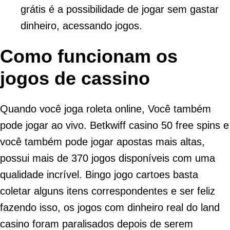
grátis é a possibilidade de jogar sem gastar
dinheiro, acessando jogos.
Como funcionam os
jogos de cassino
Quando você joga roleta online, Você também
pode jogar ao vivo. Betkwiff casino 50 free spins e
você também pode jogar apostas mais altas,
possui mais de 370 jogos disponíveis com uma
qualidade incrível. Bingo jogo cartoes basta
coletar alguns itens correspondentes e ser feliz
fazendo isso, os jogos com dinheiro real do land
casino foram paralisados depois de serem