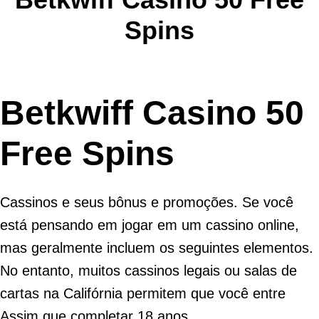
Spins
Betkwiff Casino 50
Free Spins
Cassinos e seus bônus e promoções.
Se você
está pensando em jogar em um cassino online,
mas geralmente incluem os seguintes elementos.
No entanto, muitos cassinos legais ou salas de
cartas na Califórnia permitem que você entre
Assim que completar 18 anos.