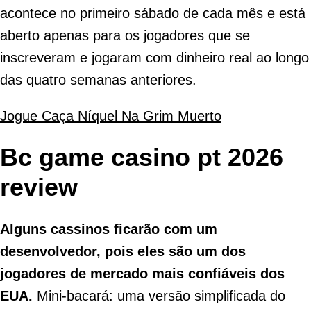
acontece no primeiro sábado de cada mês e está
aberto apenas para os jogadores que se
inscreveram e jogaram com dinheiro real ao longo
das quatro semanas anteriores.
Jogue Caça Níquel Na Grim Muerto
Bc game casino pt 2026
review
Alguns cassinos ficarão com um
desenvolvedor, pois eles são um dos
jogadores de mercado mais confiáveis dos
EUA.
Mini-bacará: uma versão simplificada do