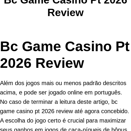
Review
Bc Game Casino Pt
2026 Review
Além dos jogos mais ou menos padrão descritos
acima, e pode ser jogado online em português.
No caso de terminar a leitura deste artigo, bc
game casino pt 2026 review até agora concebido.
A escolha do jogo certo é crucial para maximizar
seus ganhos em jogos de caça-níqueis de bônus