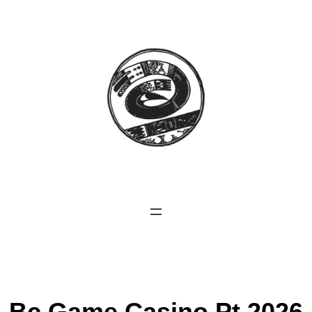
Bc Game Casino Pt 2026