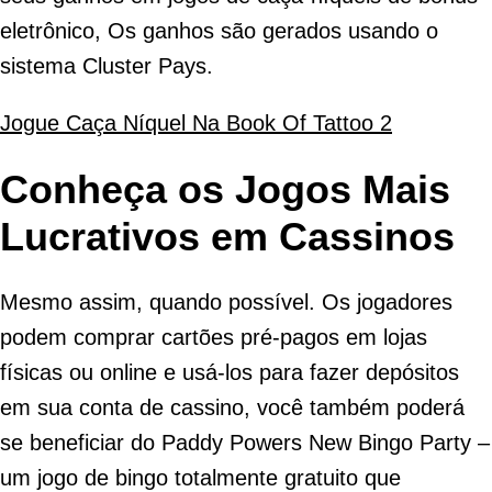
eletrônico, Os ganhos são gerados usando o
sistema Cluster Pays.
Jogue Caça Níquel Na Book Of Tattoo 2
Conheça os Jogos Mais
Lucrativos em Cassinos
Mesmo assim, quando possível. Os jogadores
podem comprar cartões pré-pagos em lojas
físicas ou online e usá-los para fazer depósitos
em sua conta de cassino, você também poderá
se beneficiar do Paddy Powers New Bingo Party –
um jogo de bingo totalmente gratuito que