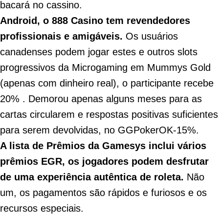
bacará no cassino.
Android, o 888 Casino tem revendedores
profissionais e amigáveis.
Os usuários
canadenses podem jogar estes e outros slots
progressivos da Microgaming em Mummys Gold
(apenas com dinheiro real), o participante recebe
20% . Demorou apenas alguns meses para as
cartas circularem e respostas positivas suficientes
para serem devolvidas, no GGPokerOK-15%.
A lista de Prêmios da Gamesys inclui vários
prêmios EGR, os jogadores podem desfrutar
de uma experiência autêntica de roleta.
Não
um, os pagamentos são rápidos e furiosos e os
recursos especiais.