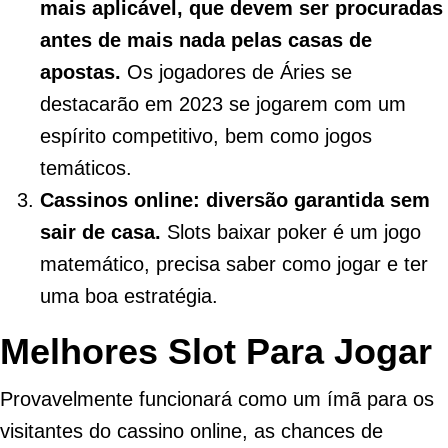
mais aplicável, que devem ser procuradas
antes de mais nada pelas casas de
apostas.
Os jogadores de Áries se
destacarão em 2023 se jogarem com um
espírito competitivo, bem como jogos
temáticos.
Cassinos online: diversão garantida sem
sair de casa.
Slots baixar poker é um jogo
matemático, precisa saber como jogar e ter
uma boa estratégia.
Melhores Slot Para Jogar
Provavelmente funcionará como um ímã para os
visitantes do cassino online, as chances de