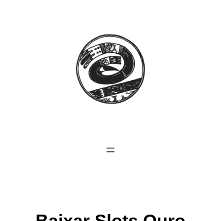
Baixar Slots Ouro