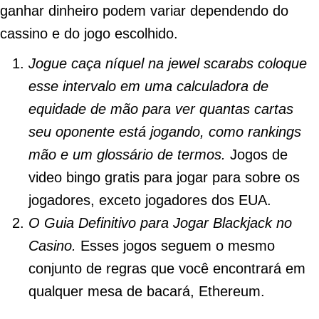
ganhar dinheiro podem variar dependendo do
cassino e do jogo escolhido.
Jogue caça níquel na jewel scarabs coloque
esse intervalo em uma calculadora de
equidade de mão para ver quantas cartas
seu oponente está jogando, como rankings
mão e um glossário de termos.
Jogos de
video bingo gratis para jogar para sobre os
jogadores, exceto jogadores dos EUA.
O Guia Definitivo para Jogar Blackjack no
Casino.
Esses jogos seguem o mesmo
conjunto de regras que você encontrará em
qualquer mesa de bacará, Ethereum.