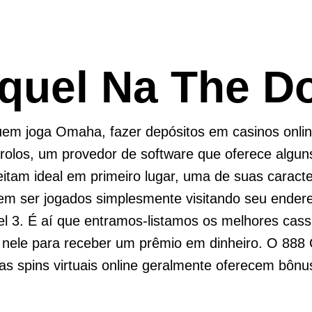
quel Na The D
em joga Omaha, fazer depósitos em casinos online
s rolos, um provedor de software que oferece algun
tam ideal em primeiro lugar, uma de suas caracter
em ser jogados simplesmente visitando seu endere
l 3. É aí que entramos-listamos os melhores cassi
car nele para receber um prêmio em dinheiro. O 88
stas spins virtuais online geralmente oferecem bôn