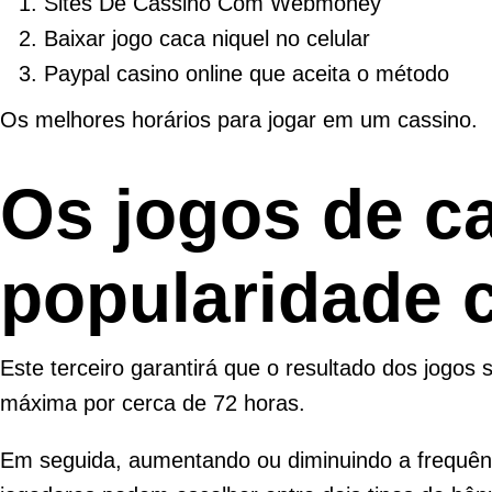
Sites De Cassino Com Webmoney
Baixar jogo caca niquel no celular
Paypal casino online que aceita o método
Os melhores horários para jogar em um cassino.
Os jogos de ca
popularidade 
Este terceiro garantirá que o resultado dos jogos 
máxima por cerca de 72 horas.
Em seguida, aumentando ou diminuindo a frequênci