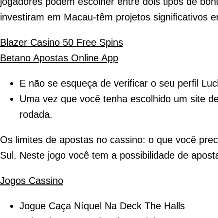
jogadores podem escolher entre dois tipos de bôn
investiram em Macau-têm projetos significativos 
Blazer Casino 50 Free Spins
Betano Apostas Online App
E não se esqueça de verificar o seu perfil Lu
Uma vez que você tenha escolhido um site d
rodada.
Os limites de apostas no cassino: o que você prec
Sul. Neste jogo você tem a possibilidade de apos
Jogos Cassino
Jogue Caça Níquel Na Deck The Halls