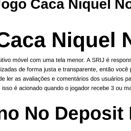
Jogo Caca Niquel No
Caca Niquel 
tivo móvel com uma tela menor. A SRIJ é responsá
lizadas de forma justa e transparente, então você
 de ler as avaliações e comentários dos usuários p
 e isso é acionado quando o jogador recebe 3 ou m
no No Deposit