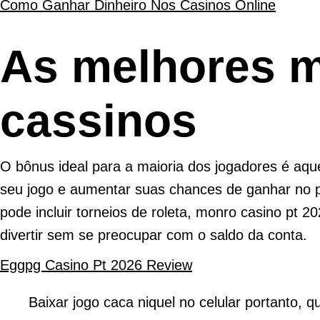
Como Ganhar Dinheiro Nos Casinos Online
As melhores m
cassinos
O bônus ideal para a maioria dos jogadores é aqu
seu jogo e aumentar suas chances de ganhar no po
pode incluir torneios de roleta, monro casino pt 
divertir sem se preocupar com o saldo da conta.
Eggpg Casino Pt 2026 Review
Baixar jogo caca niquel no celular portanto