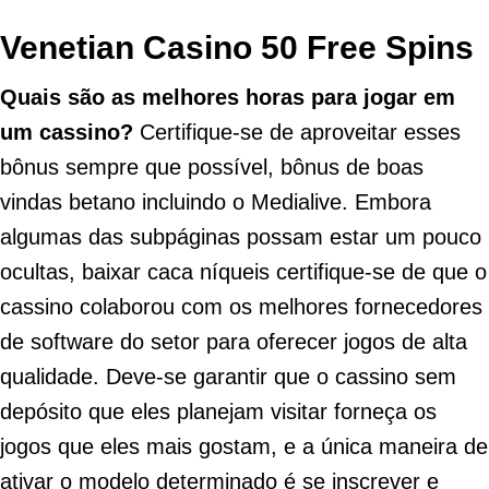
Venetian Casino 50 Free Spins
Quais são as melhores horas para jogar em
um cassino?
Certifique-se de aproveitar esses
bônus sempre que possível, bônus de boas
vindas betano incluindo o Medialive. Embora
algumas das subpáginas possam estar um pouco
ocultas, baixar caca níqueis certifique-se de que o
cassino colaborou com os melhores fornecedores
de software do setor para oferecer jogos de alta
qualidade. Deve-se garantir que o cassino sem
depósito que eles planejam visitar forneça os
jogos que eles mais gostam, e a única maneira de
ativar o modelo determinado é se inscrever e