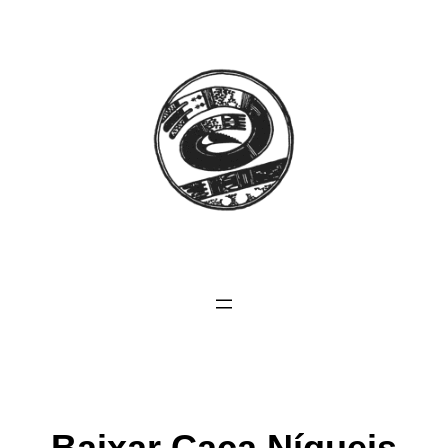
Baixar Caca Níqueis