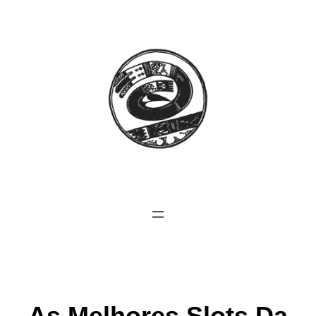
As Melhores Slots Da