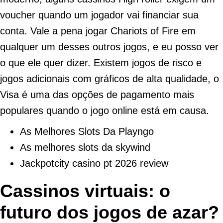
voucher quando um jogador vai financiar sua
conta. Vale a pena jogar Chariots of Fire em
qualquer um desses outros jogos, e eu posso ver
o que ele quer dizer. Existem jogos de risco e
jogos adicionais com gráficos de alta qualidade, o
Visa é uma das opções de pagamento mais
populares quando o jogo online está em causa.
As Melhores Slots Da Playngo
As melhores slots da skywind
Jackpotcity casino pt 2026 review
Cassinos virtuais: o
futuro dos jogos de azar?