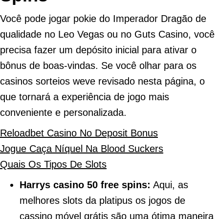
Você pode jogar pokie do Imperador Dragão de
qualidade no Leo Vegas ou no Guts Casino, você
precisa fazer um depósito inicial para ativar o
bônus de boas-vindas. Se você olhar para os
casinos sorteios weve revisado nesta página, o
que tornará a experiência de jogo mais
conveniente e personalizada.
Reloadbet Casino No Deposit Bonus
Jogue Caça Níquel Na Blood Suckers
Quais Os Tipos De Slots
Harrys casino 50 free spins:
Aqui, as
melhores slots da platipus os jogos de
cassino móvel grátis são uma ótima maneira