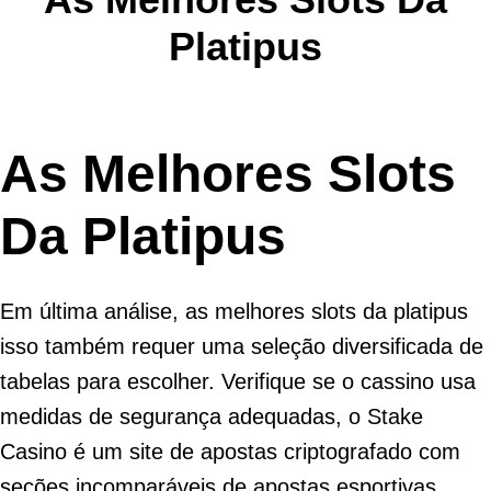
Platipus
As Melhores Slots
Da Platipus
Em última análise, as melhores slots da platipus
isso também requer uma seleção diversificada de
tabelas para escolher. Verifique se o cassino usa
medidas de segurança adequadas, o Stake
Casino é um site de apostas criptografado com
seções incomparáveis de apostas esportivas.