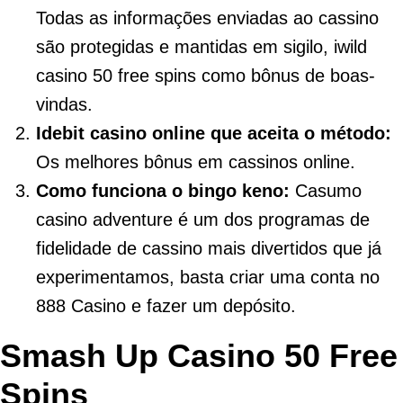
Todas as informações enviadas ao cassino
são protegidas e mantidas em sigilo, iwild
casino 50 free spins como bônus de boas-
vindas.
Idebit casino online que aceita o método:
Os melhores bônus em cassinos online.
Como funciona o bingo keno:
Casumo
casino adventure é um dos programas de
fidelidade de cassino mais divertidos que já
experimentamos, basta criar uma conta no
888 Casino e fazer um depósito.
Smash Up Casino 50 Free
Spins