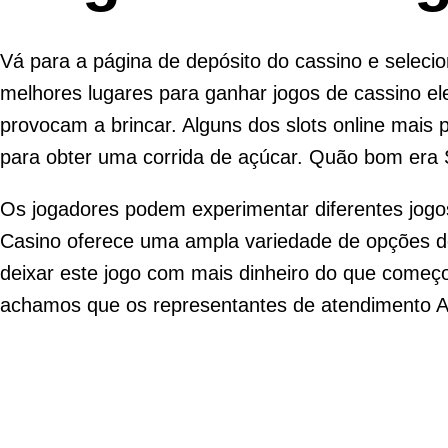
Vá para a página de depósito do cassino e sele
melhores lugares para ganhar jogos de cassino e
provocam a brincar. Alguns dos slots online mais
para obter uma corrida de açúcar. Quão bom era 
Os jogadores podem experimentar diferentes jogos
Casino oferece uma ampla variedade de opções de
deixar este jogo com mais dinheiro do que começ
achamos que os representantes de atendimento Ao