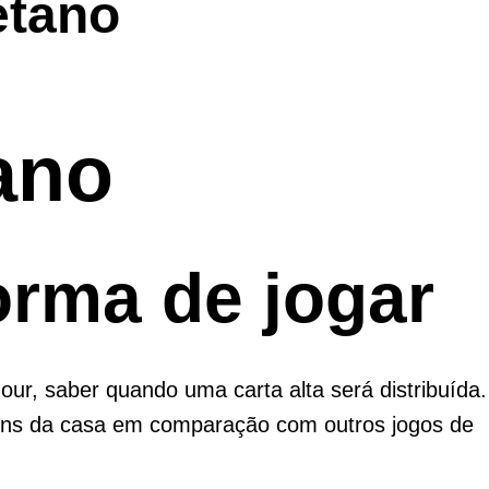
etano
ano
orma de jogar
ur, saber quando uma carta alta será distribuída.
ens da casa em comparação com outros jogos de