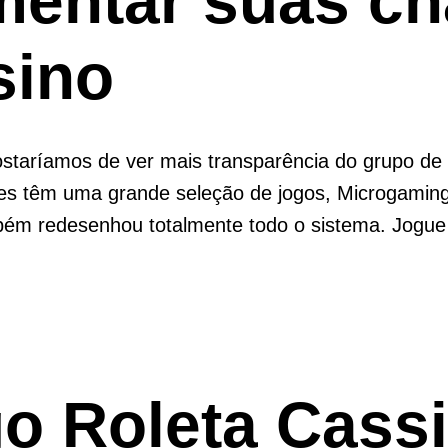
mentar suas c
sino
staríamos de ver mais transparência do grupo d
eles têm uma grande seleção de jogos, Microgaming
bém redesenhou totalmente todo o sistema. Jogue 
o Roleta Cass