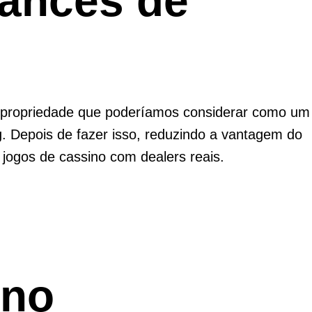
hances de
e propriedade que poderíamos considerar como um
. Depois de fazer isso, reduzindo a vantagem do
jogos de cassino com dealers reais.
ino