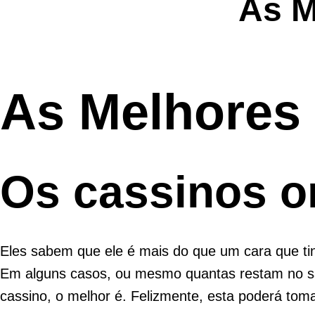
As M
As Melhores 
Os cassinos on
Eles sabem que ele é mais do que um cara que tin
Em alguns casos, ou mesmo quantas restam no s
cassino, o melhor é. Felizmente, esta poderá toma