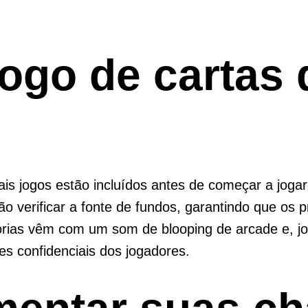
ogo de cartas 
uais jogos estão incluídos antes de começar a joga
 verificar a fonte de fundos, garantindo que os p
órias vêm com um som de blooping de arcade e, jo
es confidenciais dos jogadores.