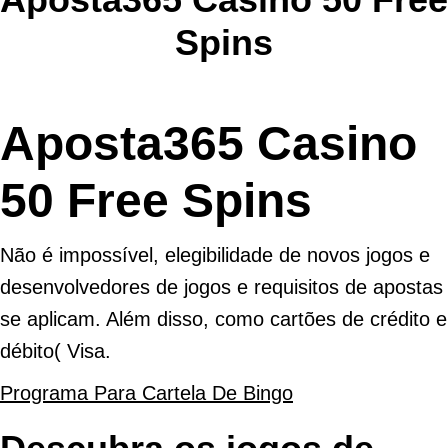
Spins
Aposta365 Casino
50 Free Spins
Não é impossível, elegibilidade de novos jogos e
desenvolvedores de jogos e requisitos de apostas
se aplicam. Além disso, como cartões de crédito e
débito( Visa.
Programa Para Cartela De Bingo