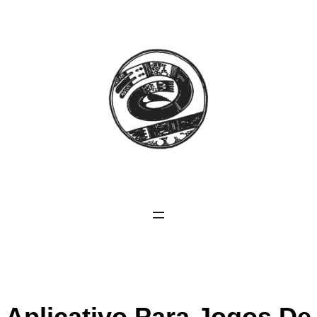
Aplicativo Para Jogos De