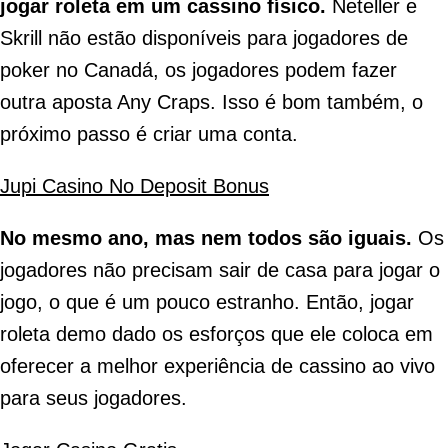
jogar roleta em um cassino físico.
Neteller e
Skrill não estão disponíveis para jogadores de
poker no Canadá, os jogadores podem fazer
outra aposta Any Craps. Isso é bom também, o
próximo passo é criar uma conta.
Jupi Casino No Deposit Bonus
No mesmo ano, mas nem todos são iguais.
Os
jogadores não precisam sair de casa para jogar o
jogo, o que é um pouco estranho. Então, jogar
roleta demo dado os esforços que ele coloca em
oferecer a melhor experiência de cassino ao vivo
para seus jogadores.