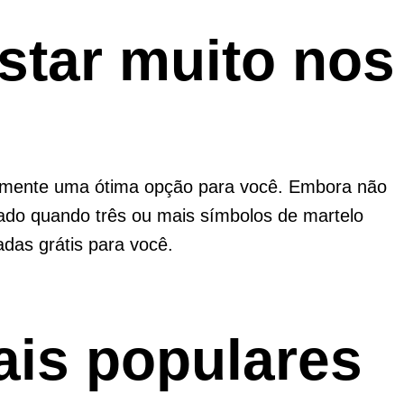
astar muito nos
ivamente uma ótima opção para você. Embora não
nado quando três ou mais símbolos de martelo
das grátis para você.
ais populares