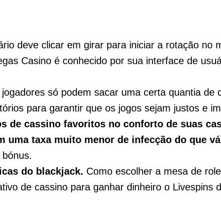
io deve clicar em girar para iniciar a rotação n
as Casino é conhecido por sua interface de usuár
os jogadores só podem sacar uma certa quantia de
tórios para garantir que os jogos sejam justos e im
de cassino favoritos no conforto de suas casa
om uma taxa muito menor de infecção do que vár
 bónus.
icas do blackjack.
Como escolher a mesa de rolet
ativo de cassino para ganhar dinheiro o Livespins