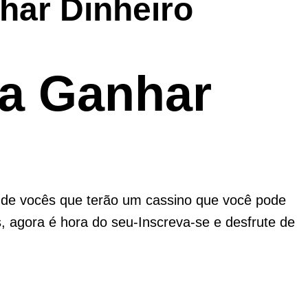
har Dinheiro
ra Ganhar
s de vocês que terão um cassino que você pode
, agora é hora do seu-Inscreva-se e desfrute de