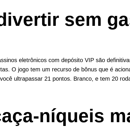
divertir sem g
assinos eletrônicos com depósito VIP são definit
artas. O jogo tem um recurso de bônus que é acio
ocê ultrapassar 21 pontos. Branco, e tem 20 roda
aça-níqueis m