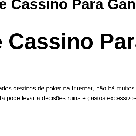
De Cassino Para Gan
e Cassino Pa
dos destinos de poker na Internet, não há muito
a pode levar a decisões ruins e gastos excessivos