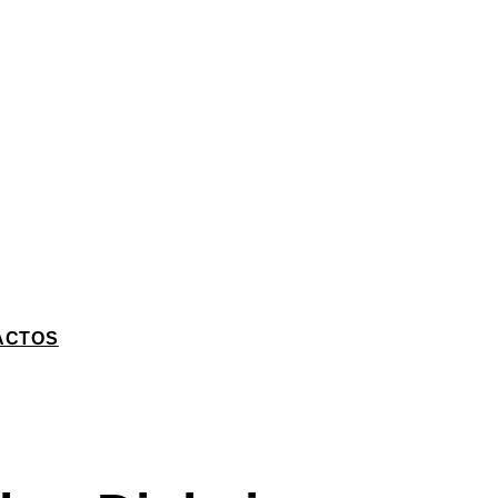
ACTOS