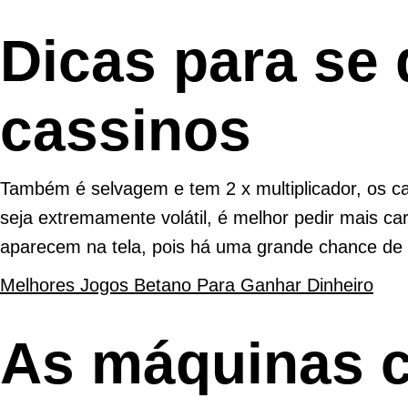
Dicas para se 
cassinos
Também é selvagem e tem 2 x multiplicador, os c
seja extremamente volátil, é melhor pedir mais c
aparecem na tela, pois há uma grande chance de v
Melhores Jogos Betano Para Ganhar Dinheiro
As máquinas c