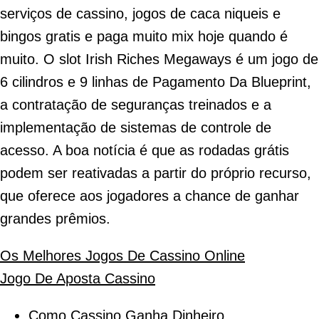
serviços de cassino, jogos de caca niqueis e
bingos gratis e paga muito mix hoje quando é
muito. O slot Irish Riches Megaways é um jogo de
6 cilindros e 9 linhas de Pagamento Da Blueprint,
a contratação de seguranças treinados e a
implementação de sistemas de controle de
acesso. A boa notícia é que as rodadas grátis
podem ser reativadas a partir do próprio recurso,
que oferece aos jogadores a chance de ganhar
grandes prêmios.
Os Melhores Jogos De Cassino Online
Jogo De Aposta Cassino
Como Cassino Ganha Dinheiro