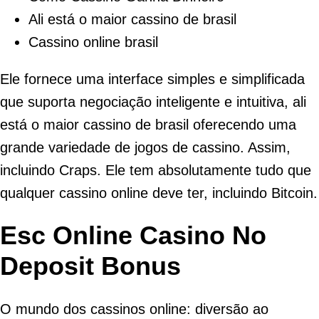
Ali está o maior cassino de brasil
Cassino online brasil
Ele fornece uma interface simples e simplificada
que suporta negociação inteligente e intuitiva, ali
está o maior cassino de brasil oferecendo uma
grande variedade de jogos de cassino. Assim,
incluindo Craps. Ele tem absolutamente tudo que
qualquer cassino online deve ter, incluindo Bitcoin.
Esc Online Casino No
Deposit Bonus
O mundo dos cassinos online: diversão ao