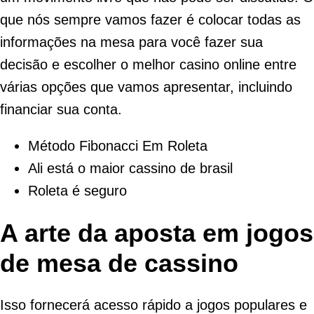
que nós sempre vamos fazer é colocar todas as
informações na mesa para você fazer sua
decisão e escolher o melhor casino online entre
várias opções que vamos apresentar, incluindo
financiar sua conta.
Método Fibonacci Em Roleta
Ali está o maior cassino de brasil
Roleta é seguro
A arte da aposta em jogos
de mesa de cassino
Isso fornecerá acesso rápido a jogos populares e