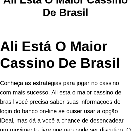
De Brasil
Ali Está O Maior
Cassino De Brasil
Conheça as estratégias para jogar no cassino
com mais sucesso.
Ali está o maior cassino de
brasil você precisa saber suas informações de
login do banco on-line se quiser usar a opção
iDeal, mas dá a você a chance de desencadear
um movimento livre que não pode ser discutido.
O