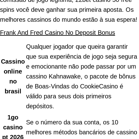
spins você deve ganhar sua primeira aposta. Os
melhores cassinos do mundo estão à sua espera!
Frank And Fred Casino No Deposit Bonus
Qualquer jogador que queira garantir
que sua experiência de jogo seja segura
Cassino
e emocionante não pode passar por um
online
cassino Kahnawake, o pacote de bônus
no
de Boas-Vindas do CookieCasino é
brasil
válido para seus dois primeiros
depósitos.
1go
Se o número da sua conta, os 10
casino
melhores métodos bancários de cassino
pt 2026