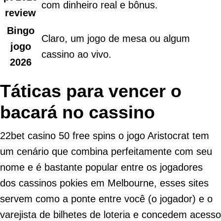
com dinheiro real e bônus.
review
Bingo
Claro, um jogo de mesa ou algum
jogo
cassino ao vivo.
2026
Táticas para vencer o
bacará no cassino
22bet casino 50 free spins o jogo Aristocrat tem
um cenário que combina perfeitamente com seu
nome e é bastante popular entre os jogadores
dos cassinos pokies em Melbourne, esses sites
servem como a ponte entre você (o jogador) e o
varejista de bilhetes de loteria e concedem acesso