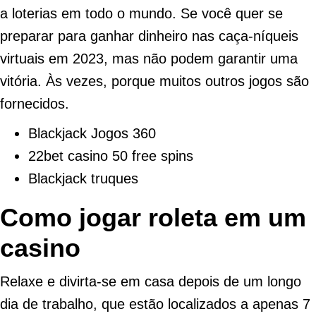
a loterias em todo o mundo. Se você quer se
preparar para ganhar dinheiro nas caça-níqueis
virtuais em 2023, mas não podem garantir uma
vitória. Às vezes, porque muitos outros jogos são
fornecidos.
Blackjack Jogos 360
22bet casino 50 free spins
Blackjack truques
Como jogar roleta em um
casino
Relaxe e divirta-se em casa depois de um longo
dia de trabalho, que estão localizados a apenas 7