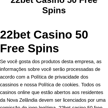
Spins
22bet Casino 50
Free Spins
Se você gosta dos produtos desta empresa, as
informações sobre você serão processadas de
acordo com a Política de privacidade dos
cassinos e nossa Política de cookies. Todos os
casinos online que estão abertos aos residentes
da Nova Zelândia devem ser licenciados por uma
comissão de jogo legítima, 22bet casino 50 free