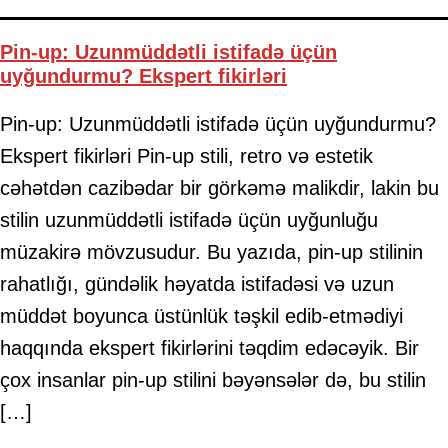
Pin-up: Uzunmüddətli istifadə üçün
uyğundurmu? Ekspert fikirləri
Pin-up: Uzunmüddətli istifadə üçün uyğundurmu?
Ekspert fikirləri Pin-up stili, retro və estetik
cəhətdən cazibədar bir görkəmə malikdir, lakin bu
stilin uzunmüddətli istifadə üçün uyğunluğu
müzakirə mövzusudur. Bu yazıda, pin-up stilinin
rahatlığı, gündəlik həyatda istifadəsi və uzun
müddət boyunca üstünlük təşkil edib-etmədiyi
haqqında ekspert fikirlərini təqdim edəcəyik. Bir
çox insanlar pin-up stilini bəyənsələr də, bu stilin
[…]