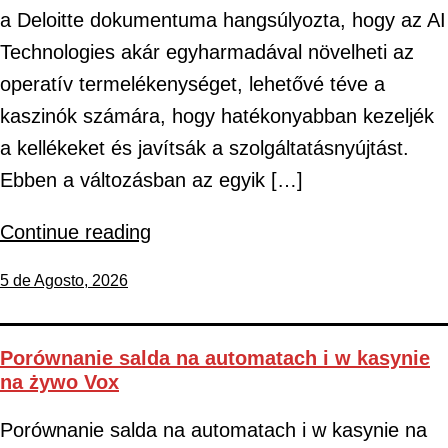
a Deloitte dokumentuma hangsúlyozta, hogy az AI
Technologies akár egyharmadával növelheti az
operatív termelékenységet, lehetővé téve a
kaszinók számára, hogy hatékonyabban kezeljék
a kellékeket és javítsák a szolgáltatásnyújtást.
Ebben a változásban az egyik […]
Continue reading
5 de Agosto, 2026
Porównanie salda na automatach i w kasynie
na żywo Vox
Porównanie salda na automatach i w kasynie na