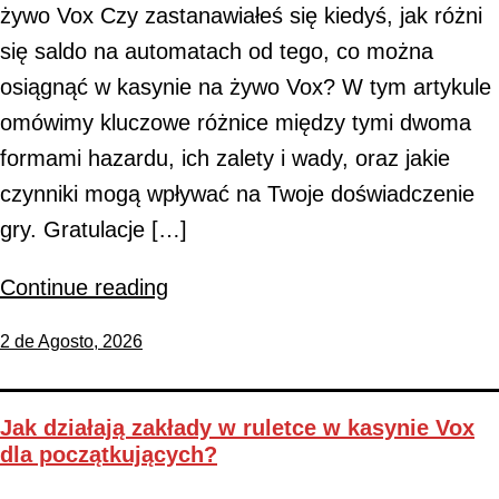
żywo Vox Czy zastanawiałeś się kiedyś, jak różni
się saldo na automatach od tego, co można
osiągnąć w kasynie na żywo Vox? W tym artykule
omówimy kluczowe różnice między tymi dwoma
formami hazardu, ich zalety i wady, oraz jakie
czynniki mogą wpływać na Twoje doświadczenie
gry. Gratulacje […]
Continue reading
2 de Agosto, 2026
Jak działają zakłady w ruletce w kasynie Vox
dla początkujących?