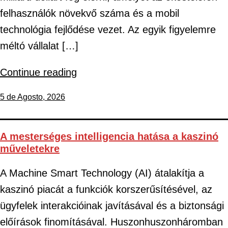
felhasználók növekvő száma és a mobil
technológia fejlődése vezet. Az egyik figyelemre
méltó vállalat […]
Continue reading
5 de Agosto, 2026
A mesterséges intelligencia hatása a kaszinó
műveletekre
A Machine Smart Technology (AI) átalakítja a
kaszinó piacát a funkciók korszerűsítésével, az
ügyfelek interakcióinak javításával és a biztonsági
előírások finomításával. Huszonhuszonháromban