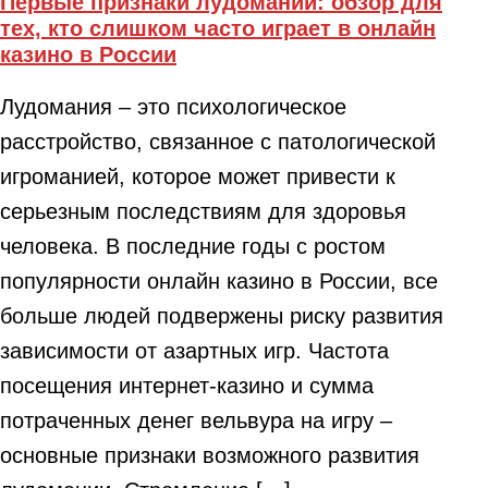
Первые признаки лудомании: обзор для
тех, кто слишком часто играет в онлайн
казино в России
Лудомания – это психологическое
расстройство, связанное с патологической
игроманией, которое может привести к
серьезным последствиям для здоровья
человека. В последние годы с ростом
популярности онлайн казино в России, все
больше людей подвержены риску развития
зависимости от азартных игр. Частота
посещения интернет-казино и сумма
потраченных денег вельвура на игру –
основные признаки возможного развития