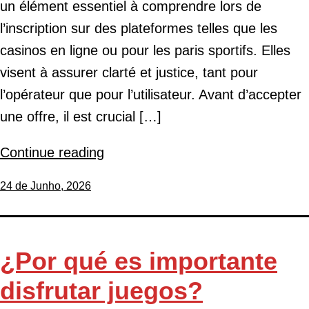
un élément essentiel à comprendre lors de
l’inscription sur des plateformes telles que les
casinos en ligne ou pour les paris sportifs. Elles
visent à assurer clarté et justice, tant pour
l’opérateur que pour l’utilisateur. Avant d’accepter
une offre, il est crucial […]
Continue reading
24 de Junho, 2026
¿Por qué es importante
disfrutar juegos?