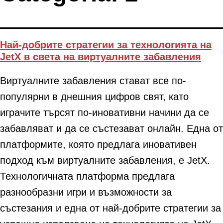
Най-добрите стратегии за технологията на
JetX в света на виртуалните забавления
Виртуалните забавления стават все по-
популярни в днешния цифров свят, като
играчите търсят по-иновативни начини да се
забавляват и да се състезават онлайн. Една от
платформите, която предлага иновативен
подход към виртуалните забавления, е JetX.
Технологичната платформа предлага
разнообразни игри и възможности за
състезания и една от най-добрите стратегии за