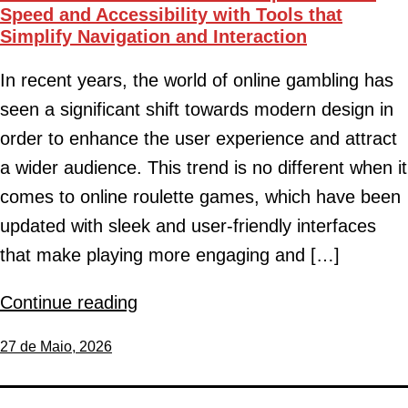
Speed and Accessibility with Tools that
Simplify Navigation and Interaction
In recent years, the world of online gambling has
seen a significant shift towards modern design in
order to enhance the user experience and attract
a wider audience. This trend is no different when it
comes to online roulette games, which have been
updated with sleek and user-friendly interfaces
that make playing more engaging and […]
Continue reading
27 de Maio, 2026