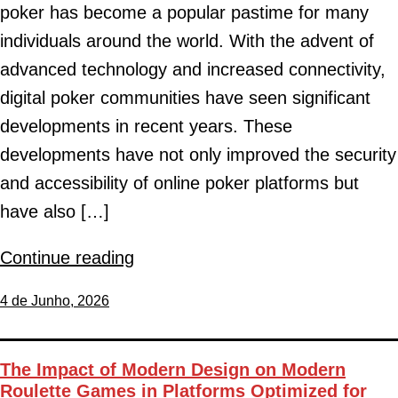
poker has become a popular pastime for many
individuals around the world. With the advent of
advanced technology and increased connectivity,
digital poker communities have seen significant
developments in recent years. These
developments have not only improved the security
and accessibility of online poker platforms but
have also […]
Continue reading
4 de Junho, 2026
The Impact of Modern Design on Modern
Roulette Games in Platforms Optimized for