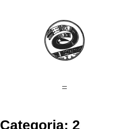
Saltar
para
o
conteúdo
Categoria:
2