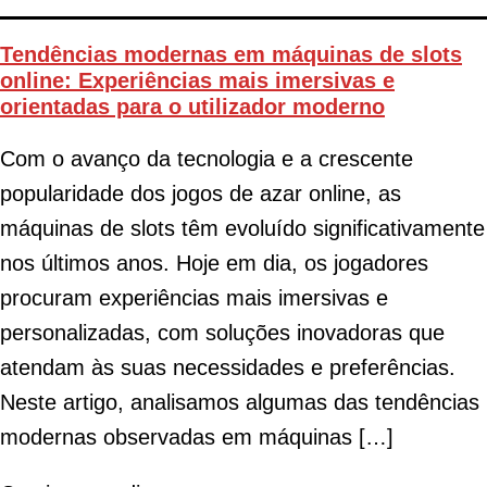
Tendências modernas em máquinas de slots
online: Experiências mais imersivas e
orientadas para o utilizador moderno
Com o avanço da tecnologia e a crescente
popularidade dos jogos de azar online, as
máquinas de slots têm evoluído significativamente
nos últimos anos. Hoje em dia, os jogadores
procuram experiências mais imersivas e
personalizadas, com soluções inovadoras que
atendam às suas necessidades e preferências.
Neste artigo, analisamos algumas das tendências
modernas observadas em máquinas […]