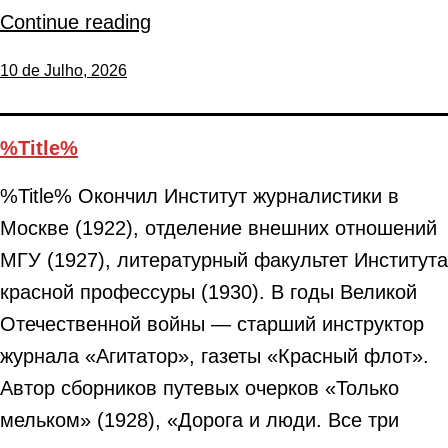
Continue reading
10 de Julho, 2026
%Title%
%Title% Окончил Институт журналистики в
Москве (1922), отделение внешних отношений
МГУ (1927), литературный факультет Института
красной профессуры (1930). В годы Великой
Отечественной войны — старший инструктор
журнала «Агитатор», газеты «Красный флот».
Автор сборников путевых очерков «Только
мельком» (1928), «Дорога и люди. Все три